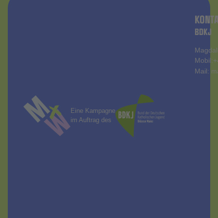
KONT
BDKJ
Magdal
Mobil:
+
Mail:
m
Eine Kampagne
im Auftrag des