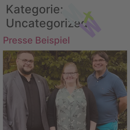
Kategorie:
Uncategorized
Presse Beispiel